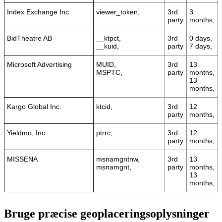
Index Exchange Inc.
viewer_token,
3rd
3
party
months,
BidTheatre AB
__ktpct,
3rd
0 days,
__kuid,
party
7 days,
Microsoft Advertising
MUID,
3rd
13
MSPTC,
party
months,
13
months,
Kargo Global Inc.
ktcid,
3rd
12
party
months,
Yieldmo, Inc.
ptrrc,
3rd
12
party
months,
MISSENA
msnamgntnw,
3rd
13
msnamgnt,
party
months,
13
months,
Bruge præcise geoplaceringsoplysninger