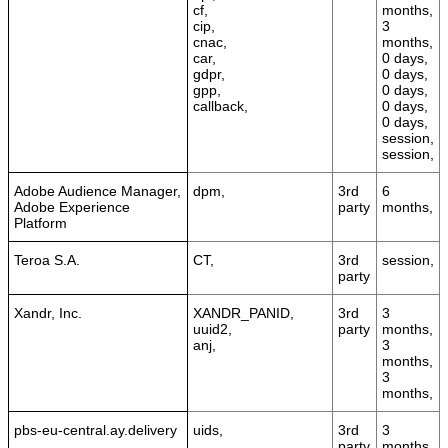
cf,
months,
cip,
3
cnac,
months,
car,
0 days,
gdpr,
0 days,
gpp,
0 days,
callback,
0 days,
0 days,
session,
session,
Adobe Audience Manager,
dpm,
3rd
6
Adobe Experience
party
months,
Platform
Teroa S.A.
CT,
3rd
session,
party
Xandr, Inc.
XANDR_PANID,
3rd
3
uuid2,
party
months,
anj,
3
months,
3
months,
pbs-eu-central.ay.delivery
uids,
3rd
3
party
months,