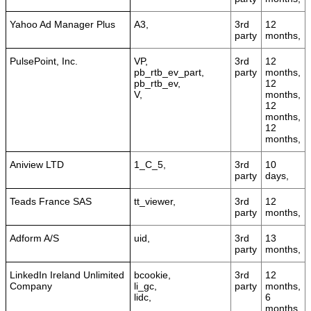
Yahoo Ad Manager Plus
A3,
3rd
12
party
months,
PulsePoint, Inc.
VP,
3rd
12
pb_rtb_ev_part,
party
months,
pb_rtb_ev,
12
V,
months,
12
months,
12
months,
Aniview LTD
1_C_5,
3rd
10
party
days,
Teads France SAS
tt_viewer,
3rd
12
party
months,
Adform A/S
uid,
3rd
13
party
months,
LinkedIn Ireland Unlimited
bcookie,
3rd
12
Company
li_gc,
party
months,
lidc,
6
months,