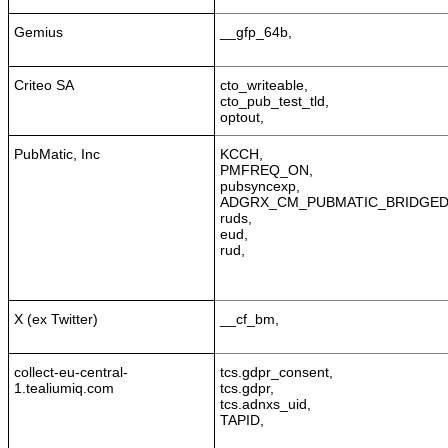
Gemius
__gfp_64b,
Criteo SA
cto_writeable,
cto_pub_test_tld,
optout,
PubMatic, Inc
KCCH,
PMFREQ_ON,
pubsyncexp,
ADGRX_CM_PUBMATIC_BRIDGED
ruds,
eud,
rud,
X (ex Twitter)
__cf_bm,
collect-eu-central-
tcs.gdpr_consent,
1.tealiumiq.com
tcs.gdpr,
tcs.adnxs_uid,
TAPID,