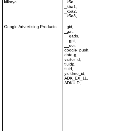
kilkaya
_k5a,
_k5a1,
_k5a2,
_k5a3,
Google Advertising Products
_gid,
_gat,
__gads,
__gpi,
__eoi,
google_push,
data-g,
visitor-id,
tluidp,
tluid,
yieldmo_id,
ADK_EX_11,
ADKUID,