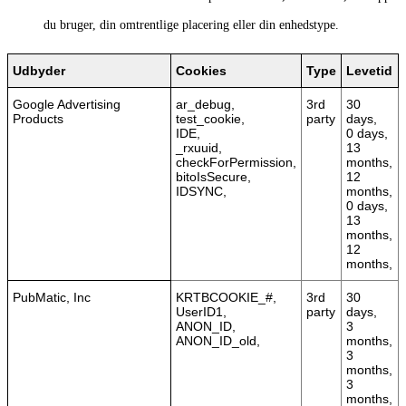
du bruger, din omtrentlige placering eller din enhedstype.
Udbyder
Cookies
Type
Levetid
Google Advertising
ar_debug,
3rd
30
Products
test_cookie,
party
days,
IDE,
0 days,
_rxuuid,
13
checkForPermission,
months,
bitoIsSecure,
12
IDSYNC,
months,
0 days,
13
months,
12
months,
PubMatic, Inc
KRTBCOOKIE_#,
3rd
30
UserID1,
party
days,
ANON_ID,
3
ANON_ID_old,
months,
3
months,
3
months,