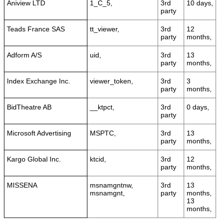
Aniview LTD
1_C_5,
3rd
10 days,
party
Teads France SAS
tt_viewer,
3rd
12
party
months,
Adform A/S
uid,
3rd
13
party
months,
Index Exchange Inc.
viewer_token,
3rd
3
party
months,
BidTheatre AB
__ktpct,
3rd
0 days,
party
Microsoft Advertising
MSPTC,
3rd
13
party
months,
Kargo Global Inc.
ktcid,
3rd
12
party
months,
MISSENA
msnamgntnw,
3rd
13
msnamgnt,
party
months,
13
months,