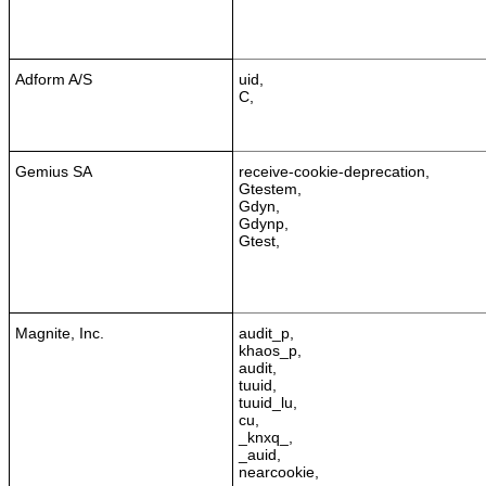
Adform A/S
uid,
C,
Gemius SA
receive-cookie-deprecation,
Gtestem,
Gdyn,
Gdynp,
Gtest,
Magnite, Inc.
audit_p,
khaos_p,
audit,
tuuid,
tuuid_lu,
cu,
_knxq_,
_auid,
nearcookie,