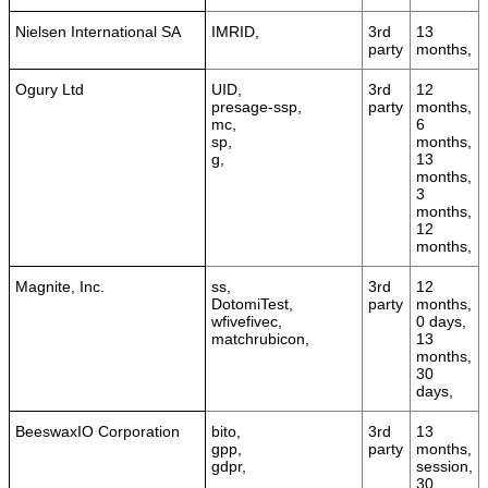
Nielsen International SA
IMRID,
3rd
13
party
months,
Ogury Ltd
UID,
3rd
12
presage-ssp,
party
months,
mc,
6
sp,
months,
g,
13
months,
3
months,
12
months,
Magnite, Inc.
ss,
3rd
12
DotomiTest,
party
months,
wfivefivec,
0 days,
matchrubicon,
13
months,
30
days,
BeeswaxIO Corporation
bito,
3rd
13
gpp,
party
months,
gdpr,
session,
30