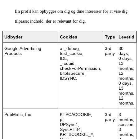
En profil kan opbygges om dig og dine interesser for at vise dig
tilpasset indhold, der er relevant for dig.
Udbyder
Cookies
Type
Levetid
Google Advertising
ar_debug,
3rd
30
Products
test_cookie,
party
days,
IDE,
0 days,
_rxuuid,
13
checkForPermission,
months,
bitoIsSecure,
12
IDSYNC,
months,
0 days,
13
months,
12
months,
PubMatic, Inc
KTPCACOOKIE,
3rd
3
pi,
party
months,
DPSync4,
session,
SyncRTB4,
3
KRTBCOOKIE_#,
months,