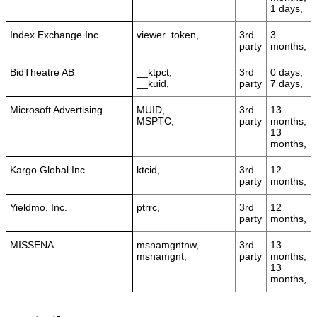
1 days,
Index Exchange Inc.
viewer_token,
3rd
3
party
months,
BidTheatre AB
__ktpct,
3rd
0 days,
__kuid,
party
7 days,
Microsoft Advertising
MUID,
3rd
13
MSPTC,
party
months,
13
months,
Kargo Global Inc.
ktcid,
3rd
12
party
months,
Yieldmo, Inc.
ptrrc,
3rd
12
party
months,
MISSENA
msnamgntnw,
3rd
13
msnamgnt,
party
months,
13
months,