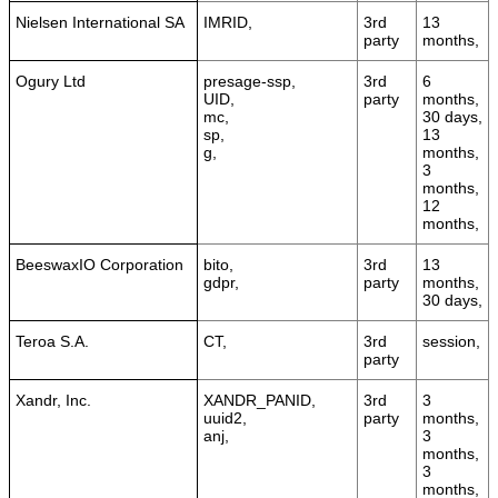
Nielsen International SA
IMRID,
3rd
13
party
months,
Ogury Ltd
presage-ssp,
3rd
6
UID,
party
months,
mc,
30 days,
sp,
13
g,
months,
3
months,
12
months,
BeeswaxIO Corporation
bito,
3rd
13
gdpr,
party
months,
30 days,
Teroa S.A.
CT,
3rd
session,
party
Xandr, Inc.
XANDR_PANID,
3rd
3
uuid2,
party
months,
anj,
3
months,
3
months,