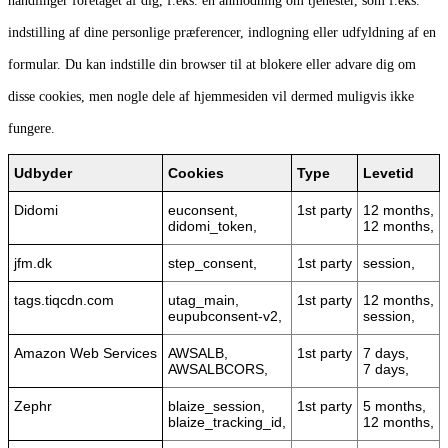
handlinger foretaget af dig, f.eks. en anmodning om tjenester, som f.eks.
indstilling af dine personlige præferencer, indlogning eller udfyldning af en
formular. Du kan indstille din browser til at blokere eller advare dig om
disse cookies, men nogle dele af hjemmesiden vil dermed muligvis ikke
fungere.
Udbyder
Cookies
Type
Levetid
Didomi
euconsent,
1st party
12 months,
didomi_token,
12 months,
jfm.dk
step_consent,
1st party
session,
tags.tiqcdn.com
utag_main,
1st party
12 months,
eupubconsent-v2,
session,
Amazon Web Services
AWSALB,
1st party
7 days,
AWSALBCORS,
7 days,
Zephr
blaize_session,
1st party
5 months,
blaize_tracking_id,
12 months,