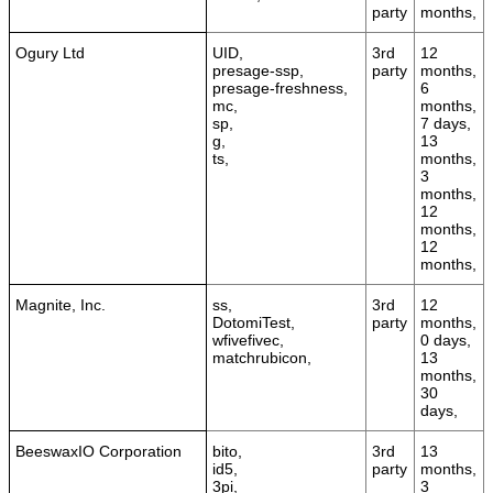
party
months,
Ogury Ltd
UID,
3rd
12
presage-ssp,
party
months,
presage-freshness,
6
mc,
months,
sp,
7 days,
g,
13
ts,
months,
3
months,
12
months,
12
months,
Magnite, Inc.
ss,
3rd
12
DotomiTest,
party
months,
wfivefivec,
0 days,
matchrubicon,
13
months,
30
days,
BeeswaxIO Corporation
bito,
3rd
13
id5,
party
months,
3pi,
3