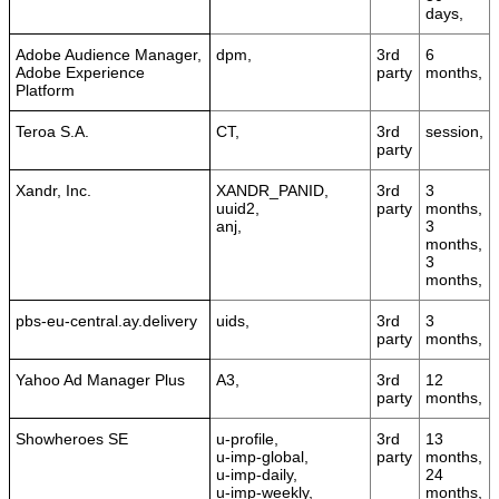
days,
Adobe Audience Manager,
dpm,
3rd
6
Adobe Experience
party
months,
Platform
Teroa S.A.
CT,
3rd
session,
party
Xandr, Inc.
XANDR_PANID,
3rd
3
uuid2,
party
months,
anj,
3
months,
3
months,
pbs-eu-central.ay.delivery
uids,
3rd
3
party
months,
Yahoo Ad Manager Plus
A3,
3rd
12
party
months,
Showheroes SE
u-profile,
3rd
13
u-imp-global,
party
months,
u-imp-daily,
24
u-imp-weekly,
months,