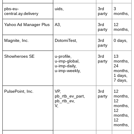
pbs-eu-
uids,
3rd
3
central.ay.delivery
party
months,
Yahoo Ad Manager Plus
A3,
3rd
12
party
months,
Magnite, Inc.
DotomiTest,
3rd
0 days,
party
Showheroes SE
u-profile,
3rd
13
u-imp-global,
party
months,
u-imp-daily,
24
u-imp-weekly,
months,
1 days,
7 days,
PulsePoint, Inc.
VP,
3rd
12
pb_rtb_ev_part,
party
months,
pb_rtb_ev,
12
V,
months,
12
months,
12
months,