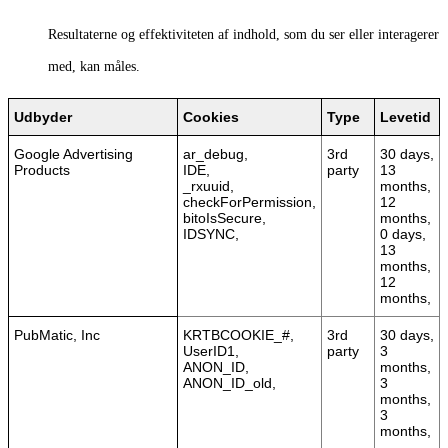
Resultaterne og effektiviteten af indhold, som du ser eller interagerer
med, kan måles.
Udbyder
Cookies
Type
Levetid
Google Advertising
ar_debug,
3rd
30 days,
Products
IDE,
party
13
_rxuuid,
months,
checkForPermission,
12
bitoIsSecure,
months,
IDSYNC,
0 days,
13
months,
12
months,
PubMatic, Inc
KRTBCOOKIE_#,
3rd
30 days,
UserID1,
party
3
ANON_ID,
months,
ANON_ID_old,
3
months,
3
months,