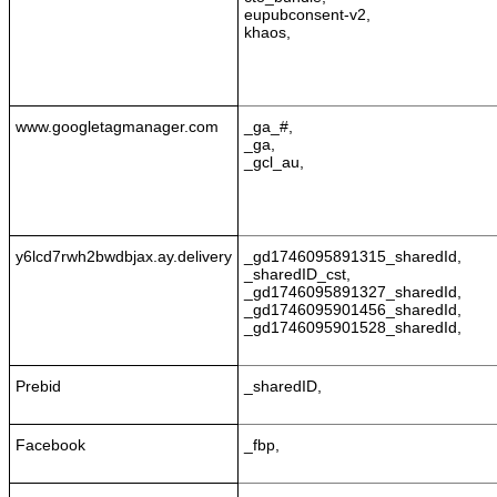
eupubconsent-v2,
khaos,
www.googletagmanager.com
_ga_#,
_ga,
_gcl_au,
y6lcd7rwh2bwdbjax.ay.delivery
_gd1746095891315_sharedId,
_sharedID_cst,
_gd1746095891327_sharedId,
_gd1746095901456_sharedId,
_gd1746095901528_sharedId,
Prebid
_sharedID,
Facebook
_fbp,