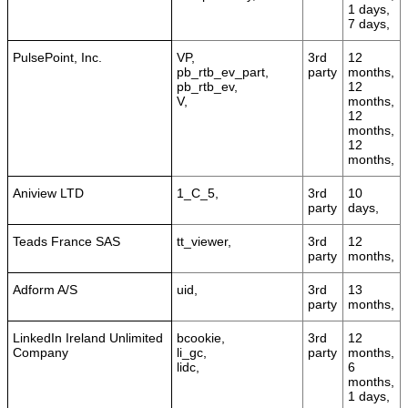
1 days,
7 days,
PulsePoint, Inc.
VP,
3rd
12
pb_rtb_ev_part,
party
months,
pb_rtb_ev,
12
V,
months,
12
months,
12
months,
Aniview LTD
1_C_5,
3rd
10
party
days,
Teads France SAS
tt_viewer,
3rd
12
party
months,
Adform A/S
uid,
3rd
13
party
months,
LinkedIn Ireland Unlimited
bcookie,
3rd
12
Company
li_gc,
party
months,
lidc,
6
months,
1 days,