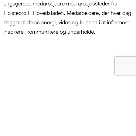
engagerede medarbejdere med arbejdssteder fra
Holstebro til Hovedstaden. Medarbejdere, der hver dag
lægger al deres energi, viden og kunnen i at informere,
inspirere, kommunikere og underholde.
JFM’s tre kernev
ærdier:
Tillid
,
A
nsvar og
M
od.
Tillid
er noget
,
vi udviser i samarbejdet
med både vores kunder og kolleger.
Ansvar
for koncerne
n
s
udvikling, mål og
aftryk i verden er et fælles anliggende.